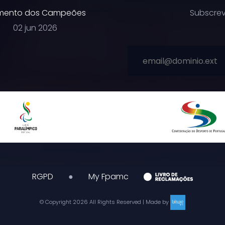
ento dos Campeões
Subscrev
02 jun 2026
RGPD
●
My Fpamc
© Copyright
2026
All Rights Reserved | Made by