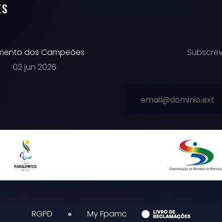
ES
ento dos Campeões
Subscrev
02 jun 2026
RGPD
●
My Fpamc