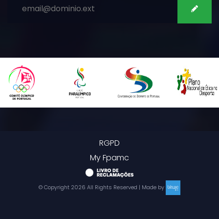
RGPD
My Fpamc
© Copyright
2026
All Rights Reserved | Made by