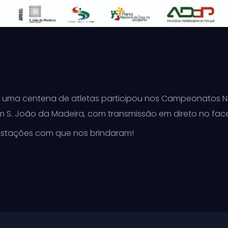
e uma centena de atletas participou nos Campeonatos Na
em S. João da Madeira, com transmissão em direto no fa
restações com que nos brindaram!