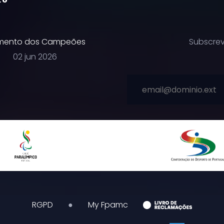
ento dos Campeões
Subscrev
02 jun 2026
RGPD
●
My Fpamc