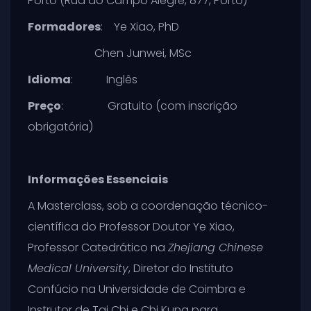
Porto (Rua do Campo Alegre, 877, Porto)
Formadores
: Ye Xiao, PhD
Chen Junwei, MSc
Idioma
: Inglês
Preço
: Gratuito (com inscrição
obrigatória)
Informações Essenciais
A Masterclass, sob a coordenação técnico-
científica do Professor Doutor Ye Xiao,
Professor Catedrático na
Zhejiang Chinese
Medical University
, Diretor do Instituto
Confúcio na Universidade de Coimbra e
Instrutor de Tai Chi e Chi Kung para