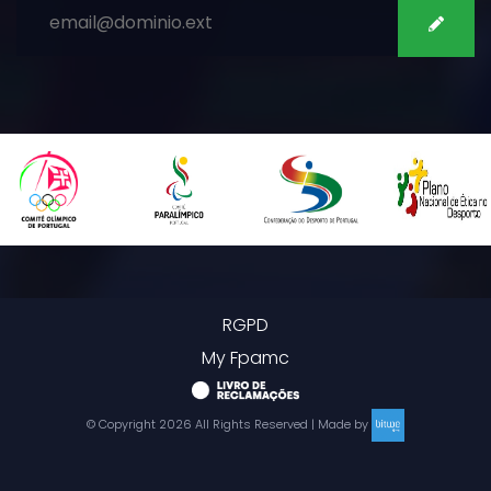
RGPD
My Fpamc
© Copyright
2026
All Rights Reserved | Made by