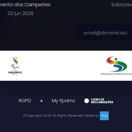
ento dos Campeões
Subscrev
02 jun 2026
RGPD
●
My Fpamc
© Copyright
2026
All Rights Reserved | Made by