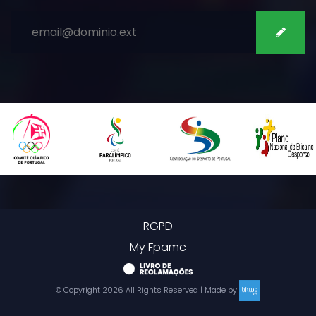
SUBSCREVER
RGPD
My Fpamc
© Copyright
2026
All Rights Reserved | Made by