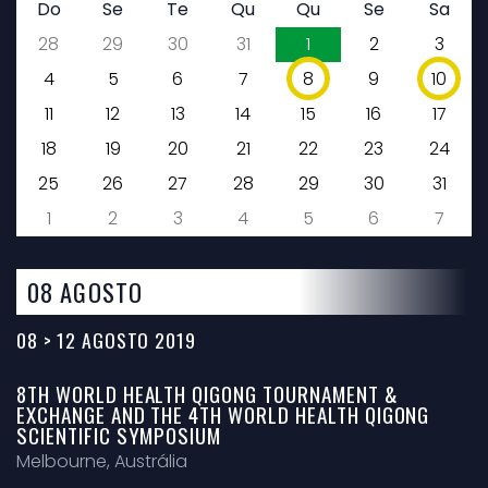
Do
Se
Te
Qu
Qu
Se
Sa
28
29
30
31
1
2
3
4
5
6
7
8
9
10
11
12
13
14
15
16
17
18
19
20
21
22
23
24
25
26
27
28
29
30
31
1
2
3
4
5
6
7
08 AGOSTO
08 > 12 AGOSTO 2019
8TH WORLD HEALTH QIGONG TOURNAMENT &
EXCHANGE AND THE 4TH WORLD HEALTH QIGONG
SCIENTIFIC SYMPOSIUM
Melbourne, Austrália