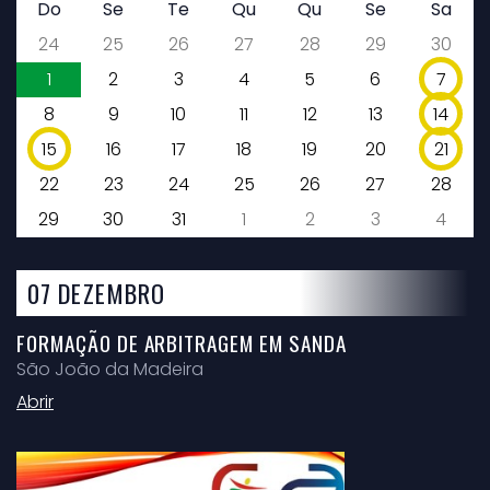
Do
Se
Te
Qu
Qu
Se
Sa
24
25
26
27
28
29
30
1
2
3
4
5
6
7
8
9
10
11
12
13
14
15
16
17
18
19
20
21
22
23
24
25
26
27
28
29
30
31
1
2
3
4
07 DEZEMBRO
FORMAÇÃO DE ARBITRAGEM EM SANDA
São João da Madeira
Abrir