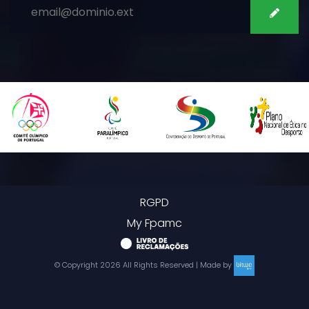
RGPD
My Fpamc
© Copyright
2026
All Rights Reserved | Made by