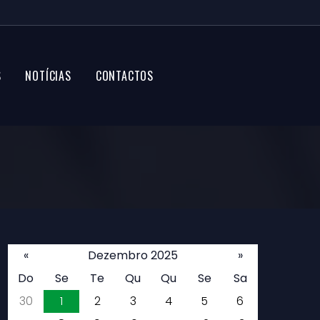
S
NOTÍCIAS
CONTACTOS
«
Dezembro 2025
»
Do
Se
Te
Qu
Qu
Se
Sa
30
1
2
3
4
5
6