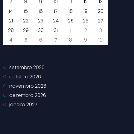
7
8
9
10
11
12
13
14
15
16
17
18
19
20
21
22
23
24
25
26
27
28
29
30
31
1
2
3
4
5
6
7
8
9
10
setembro 2026
outubro 2026
novembro 2026
dezembro 2026
janeiro 2027