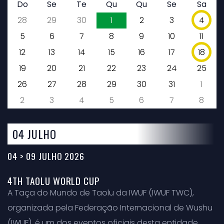
Do
Se
Te
Qu
Qu
Se
Sa
28
29
30
1
2
3
4
5
6
7
8
9
10
11
12
13
14
15
16
17
18
19
20
21
22
23
24
25
26
27
28
29
30
31
1
2
3
4
5
6
7
8
04 JULHO
04 > 09 JULHO 2026
4TH TAOLU WORLD CUP
A Taça do Mundo de Taolu da IWUF (IWUF TWC),
organizada pela Federação Internacional de Wushu
(IWUF), é um dos eventos oficiais desta entidade.